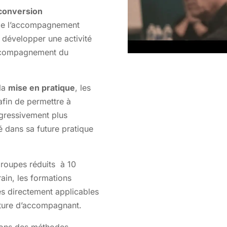
conversion
 de l’accompagnement
t développer une activité
accompagnement du
 la
mise en pratique
, les
afin de permettre à
gressivement plus
é dans sa future pratique
groupes réduits à 10
in, les formations
s directement applicables
sture d’accompagnant.