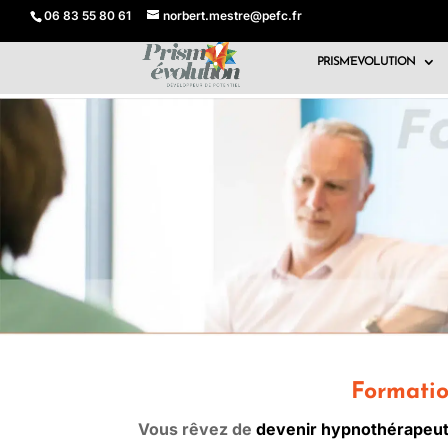
06 83 55 80 61
norbert.mestre@pefc.fr
PRISM’EVOLUTION
Formatio
Vous rêvez de
devenir hypnothérapeu