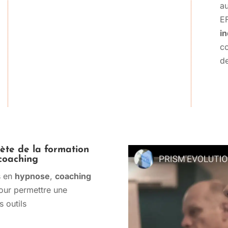
au
E
i
co
de
ète de la formation
coaching
s en
hypnose
,
coaching
our permettre une
s outils