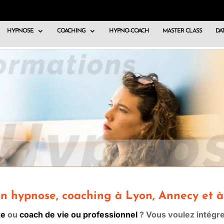
HYPNOSE
COACHING
HYPNO-COACH
MASTER CLASS
DAT
n hypnose, coaching à Lyon, Annecy et à
te
ou
coach de vie ou professionnel
? Vous voulez intégre