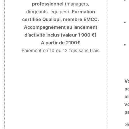
professionnel
(managers,
dirigeants, équipes).
Formation
certifiée Qualiopi, membre EMCC.
Accompagnement au lancement
d’activité inclus (valeur 1 900 €)
A partir de 2100€
Paiement en 10 ou 12 fois sans frais
V
p
b
v
pa
G