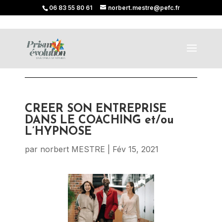
06 83 55 80 61
norbert.mestre@pefc.fr
CREER SON ENTREPRISE
DANS LE COACHING et/ou
L’HYPNOSE
par
norbert MESTRE
|
Fév 15, 2021