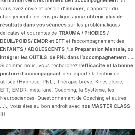
formation
vers les métiers de l’accompagnement
et
vous avez envie et besoin
d’innover
, d’apporter du
changement dans vos pratiques
pour obtenir plus de
résultats dans vos séances
sur les problématiques
délicates et courantes de
TRAUMA / PHOBIES /
DEUIL/POIDS/ EMDR et EFT
et l’accompagnement des
ENFANTS / ADOLESCENTS
/La
Préparation Mentale, ou
intégrer les OUTILS de PNL dans l’accompagnement
…..
Si comme nous, vous recherchez
l’efficacité et la bonne
posture d’accompagnant
peu importe la technique
utilisée (Hypnose, PNL , Thérapie brève, Kinésiologie,
EFT, EMDR, méta kiné, Coaching, la Systémie, les
Neurosciences, Questionnement de Coaching et autres
…)., vous êtes au bon endroit avec
nos MASTER CLASS
!!
!