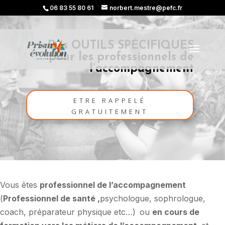
06 83 55 80 61
norbert.mestre@pefc.fr
Des OUTILS SPÉCIFIQUES
pour les professionnels de
l’accompagnement
ETRE RAPPELÉ
GRATUITEMENT
Vous êtes
professionnel de l’accompagnement
(
Professionnel de santé ,
psychologue, sophrologue,
coach, préparateur physique etc…)
ou
en cours de