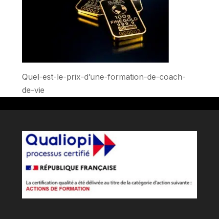
Quel-est-le-prix-d’une-formation-de-coach-
de-vie