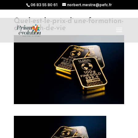
06 83 55 80 61
norbert.mestre@pefc.fr
Quel-est-le-prix-d’une-formation-
de-coach-de-vie