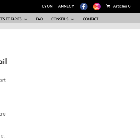
LYON
ANNECY
Articles 0
ES ET TARIFS
FAQ
CONSEILS
CONTACT
ail
ort
tre
le,