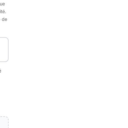
que
ité.
 de
é