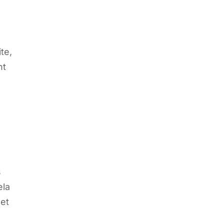
te,
nt
s
ela
 et