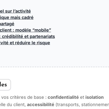
l sur l’activité
ique mais cadré
partagé
client : modèle “mobile”
 crédibilité et partenariats
ivité et réduire le risque
les
 vos critères de base :
confidentialité
et
isolation
le du client,
accessibilité
(transports, stationnemen