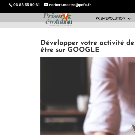
06 83 55 80 61
norbert.mestre@pefc.fr
PRISM’EVOLUTION
Développer votre activité de
être sur GOOGLE