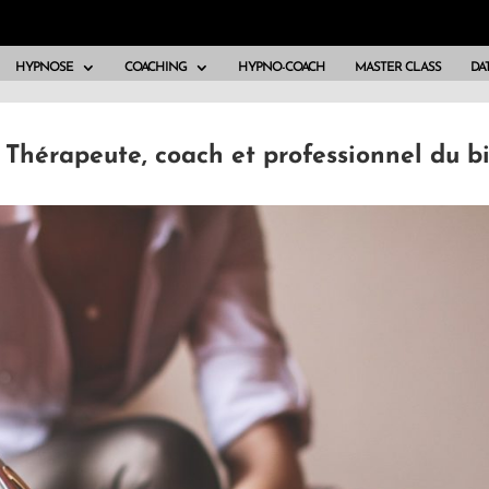
HYPNOSE
COACHING
HYPNO-COACH
MASTER CLASS
DAT
 Thérapeute, coach et professionnel du b