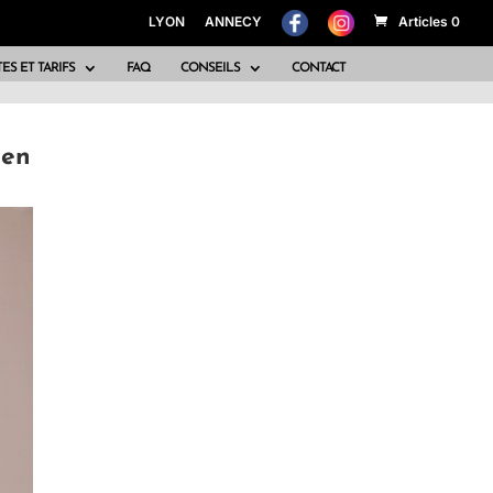
LYON
ANNECY
Articles 0
ES ET TARIFS
FAQ
CONSEILS
CONTACT
ien