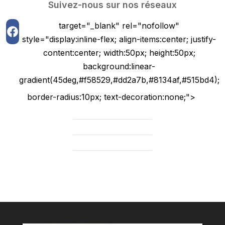
Suivez-nous sur nos réseaux
target="_blank" rel="nofollow"
style="display:inline-flex; align-items:center; justify-
content:center; width:50px; height:50px;
background:linear-
gradient(45deg,#f58529,#dd2a7b,#8134af,#515bd4);
border-radius:10px; text-decoration:none;">