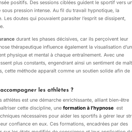
ée positifs. Des sessions ciblées guident le sportif vers u
sous pression intense. Au fil du travail hypnotique, la
. Les doutes qui pouvaient parasiter l’esprit se dissipent,
de.
surance
durant les phases décisives, car ils perçoivent leur
nose thérapeutique influence également la visualisation d’u
ement physique et mental à chaque entraînement. Avec une
issent plus constants, engendrant ainsi un sentiment de maît
s, cette méthode apparaît comme un soutien solide afin de
 accompagner les athlètes ?
athlètes est une démarche enrichissante, alliant bien-être
îtriser cette discipline, une
formation à l’hypnose
est
echniques nécessaires pour aider les sportifs à gérer leur st
 leur confiance en eux. Ces formations, encadrées par des
s sur les états modifiés de conscience et leur application d