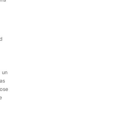
rd
à
i un
mas
nose
e
s