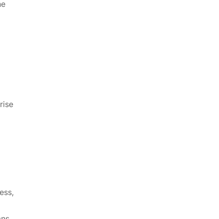
ne
n
rise
ress,
ans