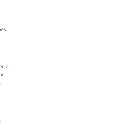
ées.
eu à
ar
s
s