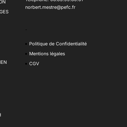
ION
norbert.mestre@pefc.fr
AGES
–
Politique de Confidentialité
Mentions légales
IEN
CGV
H