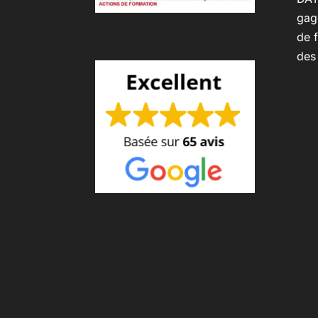
gag
de f
des