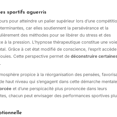
es sportifs aguerris
ours pour atteindre un palier supérieur lors d’une compétiti
terminantes, car elles soutiennent la persévérance et la
gulièrement des méthodes pour se libérer du stress et des
ace à la pression. L’hypnose thérapeutique constitue une voi
al. Grâce à cet état modifié de conscience, l’esprit accède
fouies. Cette perspective permet de
déconstruire certaine
n.
mosphère propice à la réorganisation des pensées, favoris
s de haut niveau qui s’engagent dans cette démarche mental
forcée
et d’une perspicacité plus prononcée dans leurs
outes, chacun peut envisager des performances sportives plu
otionnelle