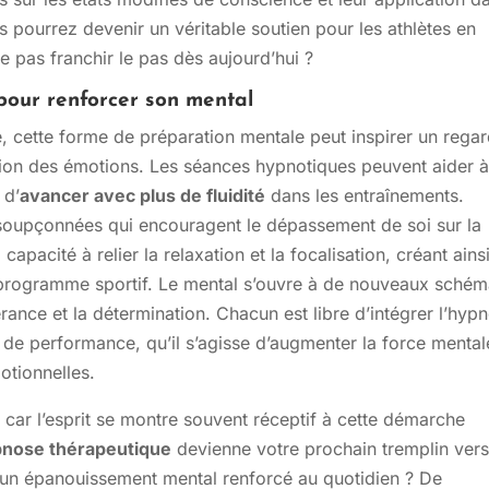
s pourrez devenir un véritable soutien pour les athlètes en
 pas franchir le pas dès aujourd’hui ?
pour renforcer son mental
ue, cette forme de préparation mentale peut inspirer un rega
estion des émotions. Les séances hypnotiques peuvent aider 
 d’
avancer avec plus de fluidité
dans les entraînements.
nsoupçonnées qui encouragent le dépassement de soi sur la
pacité à relier la relaxation et la focalisation, créant ains
 programme sportif. Le mental s’ouvre à de nouveaux sché
évérance et la détermination. Chacun est libre d’intégrer l’hyp
 de performance, qu’il s’agisse d’augmenter la force mental
otionnelles.
s, car l’esprit se montre souvent réceptif à cette démarche
nose thérapeutique
devienne votre prochain tremplin ver
 un épanouissement mental renforcé au quotidien ? De