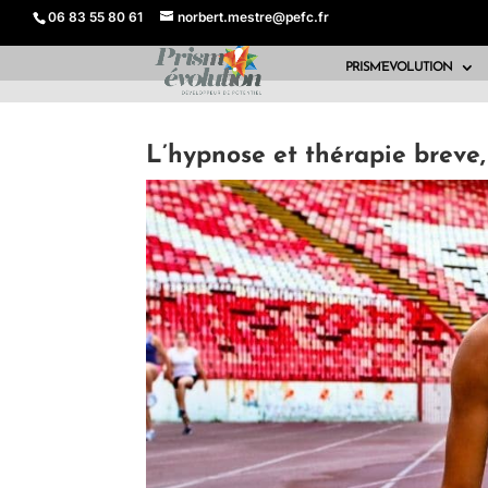
06 83 55 80 61
norbert.mestre@pefc.fr
PRISM’EVOLUTION
L’hypnose et thérapie breve, 