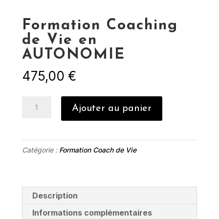
Formation Coaching
de Vie en
AUTONOMIE
475,00
€
quantité
Ajouter au panier
de
Formation
Coaching
Catégorie :
Formation Coach de Vie
de
Vie
en
AUTONOMIE
Description
Informations complémentaires