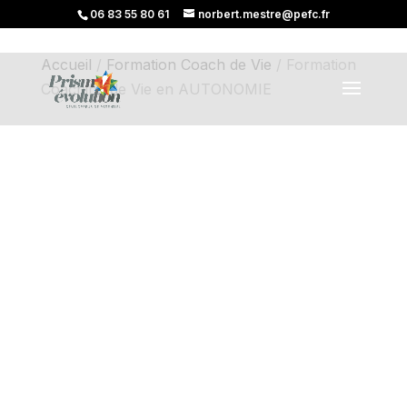
06 83 55 80 61
norbert.mestre@pefc.fr
Accueil
/
Formation Coach de Vie
/ Formation
Coaching de Vie en AUTONOMIE