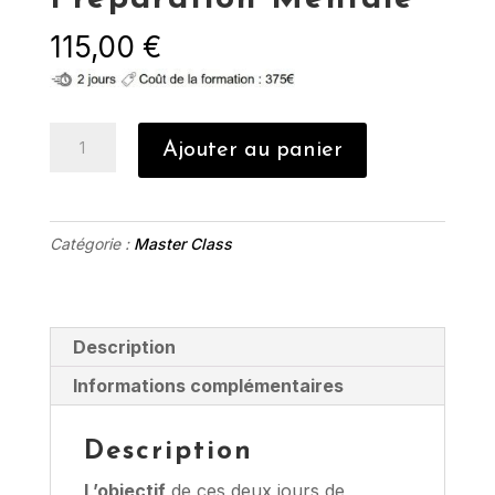
115,00
€
quantité
Ajouter au panier
de
Acompte
Spécialisation
Catégorie :
Master Class
-
Les
outils
de
Description
la
Informations complémentaires
Préparation
Mentale
Description
L’objectif
de ces deux jours de