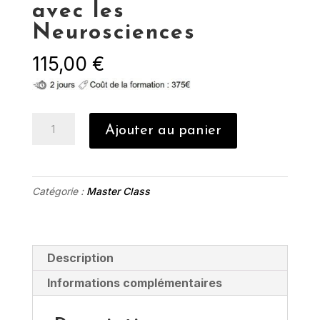
avec les
Neurosciences
115,00
€
quantité
Ajouter au panier
de
Acompte
Spécialisation
Catégorie :
Master Class
-
Accompagnement
avec
les
Description
Neurosciences
Informations complémentaires