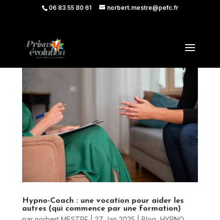
06 83 55 80 61
norbert.mestre@pefc.fr
Hypno-Coach : une vocation pour aider les
autres (qui commence par une formation)
par
norbert MESTRE
|
27 Jan 2025
|
Blog
,
HYPNO