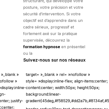
structurant, qui développe votre
posture, votre précision et votre
sécurité d’intervention. Si votre
objectif est d’apprendre dans un
cadre sérieux, progressif et
fortement axé sur la pratique
supervisée, découvrez la
formation hypnose
en présentiel
ou la
Suivez-nous sur nos réseaux
 »_blank »
target= »_blank » rel= »nofollow »
ofollow »
style= »display:inline-flex; align-items:center; 
display:inline-
content:center;
width:50px; height:50px;
ign-
background:linear-
nter; justify-
gradient(45deg,#f58529,#dd2a7b,#8134af,#5
:center;