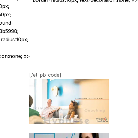
border-radius:10px; text-decoration:none; »>
0px;
50px;
ound-
#3b5998;
radius:10px;
ion:none; »>
[/et_pb_code]