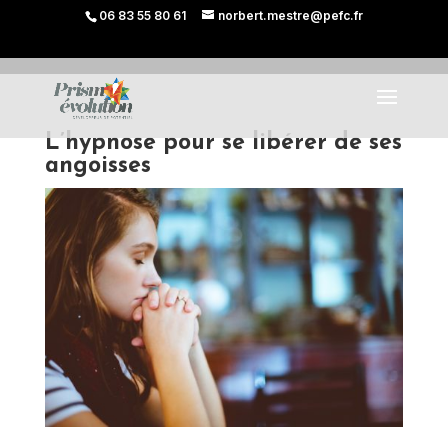
06 83 55 80 61
norbert.mestre@pefc.fr
L’hypnose pour se libérer de ses
angoisses