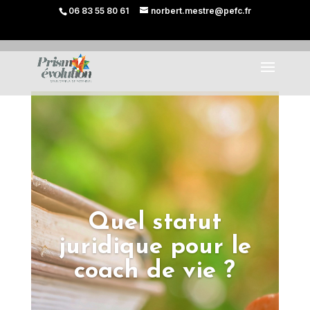
06 83 55 80 61
norbert.mestre@pefc.fr
Quel statut
juridique pour le
coach de vie ?