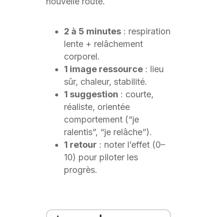
nouvelle route.
2 à 5 minutes
: respiration
lente + relâchement
corporel.
1 image ressource
: lieu
sûr, chaleur, stabilité.
1 suggestion
: courte,
réaliste, orientée
comportement (“je
ralentis”, “je relâche”).
1 retour
: noter l’effet (0–
10) pour piloter les
progrès.